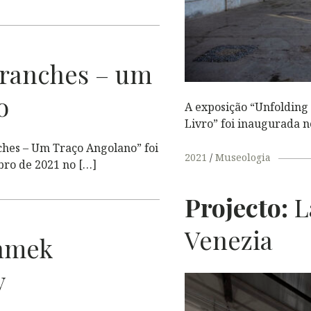
ranches – um
o
A exposição “Unfolding
Livro” foi inaugurada 
hes – Um Traço Angolano” foi
2021
Museologia
bro de 2021 no […]
Projecto:
L
Venezia
hmek
y