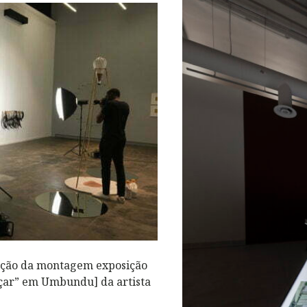
L
ação da montagem exposição
eçar” em Umbundu] da artista