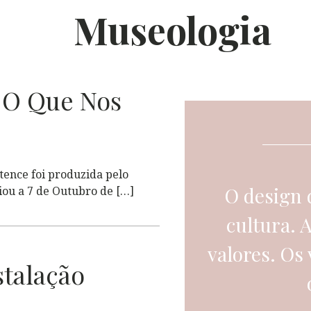
Museologia
O Que Nos
ence foi produzida pelo
O design 
iou a 7 de Outubro de […]
cultura. 
valores. Os
talação