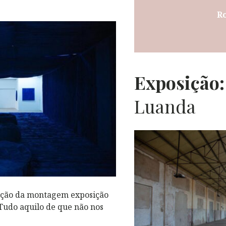
Ro
L
Exposição:
Luanda
ação da montagem exposição
 Tudo aquilo de que não nos