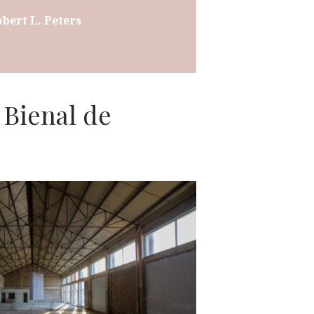
bert L. Peters
Bienal de
L