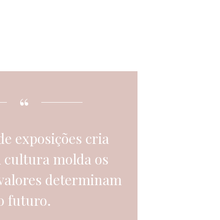
de exposições cria
A cultura molda os
 valores determinam
o futuro.