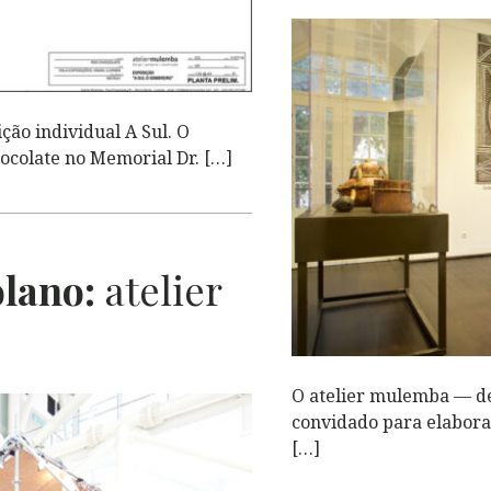
ição individual A Sul. O
hocolate no Memorial Dr. […]
lano:
atelier
O atelier mulemba — des
convidado para elabora
[…]