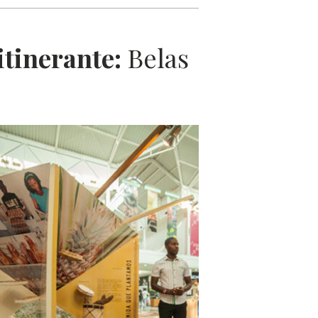
itinerante:
Belas
L